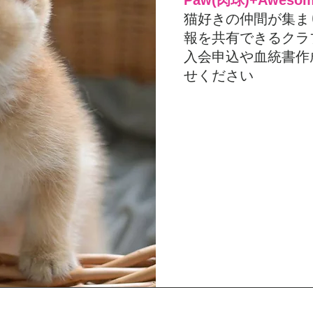
Paw(肉球)+Aweso
猫好きの仲間が集ま
報を共有できるクラ
入会申込や血統書作
せください