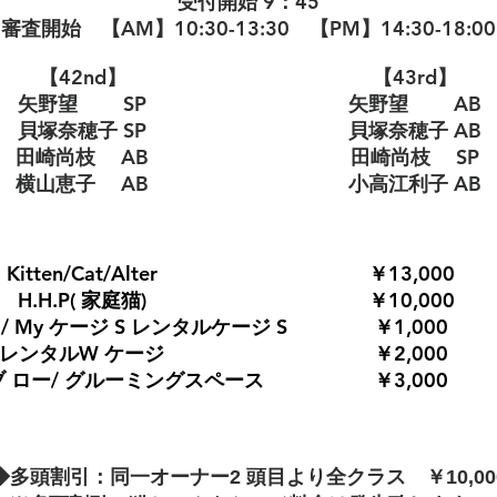
受付開始 9：45
審査開始 【AM】10:30-13:30 【PM】14:30-18:00
【42nd】
【43rd】
矢野望 SP
矢野望 AB
貝塚奈穂子 SP
貝塚奈穂子 AB
田崎尚枝 AB
田崎尚枝 SP
横山恵子 AB
小高江利子 AB
Kitten/Cat/Alter
￥13,000
H.H.P( 家庭猫)
￥10,000
 / My ケージ S レンタルケージ S
￥1,000
レンタルW ケージ
￥2,000
ブ ロー/ グルーミングスペース
￥3,000
◆多頭割引：同一オーナー2 頭目より全クラス ￥10,00