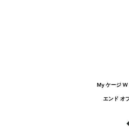
My ケージ W
エンド オ